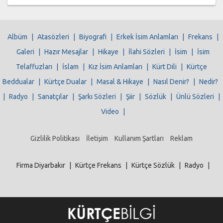
Albüm
|
Atasözleri
|
Biyografi
|
Erkek İsim Anlamları
|
Frekans
|
Galeri
|
Hazır Mesajlar
|
Hikaye
|
İlahi Sözleri
|
İsim
|
İsim
Telaffuzları
|
İslam
|
Kız İsim Anlamları
|
Kürt Dili
|
Kürtçe
Beddualar
|
Kürtçe Dualar
|
Masal & Hikaye
|
Nasıl Denir?
|
Nedir?
|
Radyo
|
Sanatçılar
|
Şarkı Sözleri
|
Şiir
|
Sözlük
|
Ünlü Sözleri
|
Video
|
Gizlilik Politikası
İletişim
Kullanım Şartları
Reklam
Firma Diyarbakır
|
Kürtçe Frekans
|
Kürtçe Sözlük
|
Radyo
|