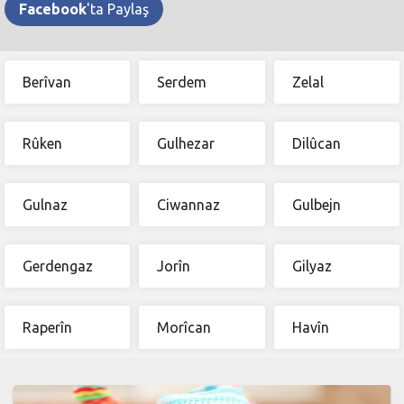
Facebook
'ta Paylaş
Berîvan
Serdem
Zelal
Rûken
Gulhezar
Dilûcan
Gulnaz
Ciwannaz
Gulbejn
Gerdengaz
Jorîn
Gilyaz
Raperîn
Morîcan
Havîn