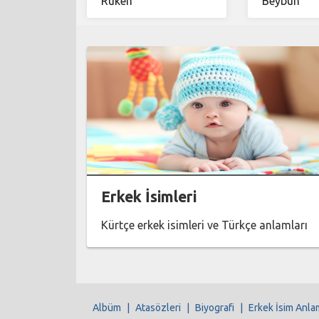
Rûken
Beybûn
Erkek İsimleri
Kürtçe erkek isimleri ve Türkçe anlamları
Albüm
|
Atasözleri
|
Biyografi
|
Erkek İsim Anla