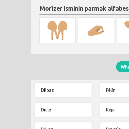
Morîzer isminin parmak alfabes
Wh
Dilbaz
Pêlîn
Dîcle
Keje