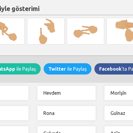
iyle gösterimi
atsApp
ile Paylaş
Twitter
ile Paylaş
Facebook
'ta P
Hevdem
Morîşîn
Rona
Gulnaz