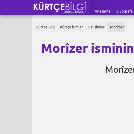
Anasayfa
Biyografi
Kürtçe Bilgi
Kürtçe İsimler
Kız İsimleri
Morîzer
Morîzer isminin
Morîze