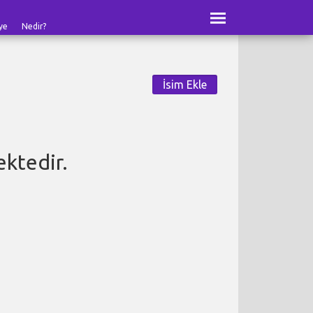
ye
Nedir?
İsim Ekle
ktedir.