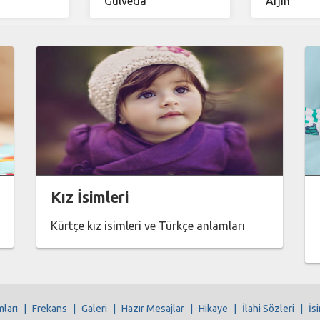
Gulveda
Arjîn
Kız İsimleri
Kürtçe kız isimleri ve Türkçe anlamları
mları
|
Frekans
|
Galeri
|
Hazır Mesajlar
|
Hikaye
|
İlahi Sözleri
|
İs