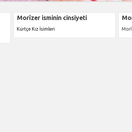
Morîzer isminin cinsiyeti
Mor
Kürtçe Kız İsimleri
Morî