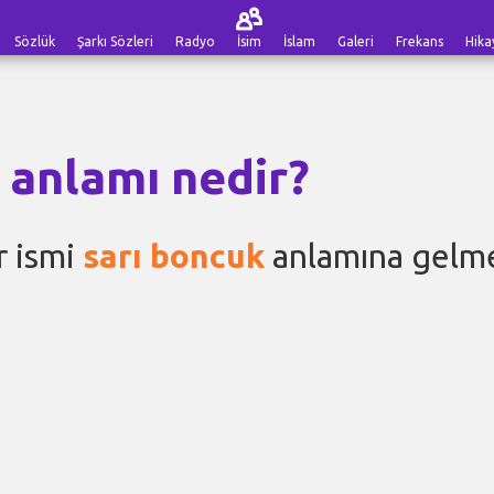
Sözlük
Şarkı Sözleri
Radyo
İsim
İslam
Galeri
Frekans
Hika
 anlamı nedir?
r ismi
sarı boncuk
anlamına gelme