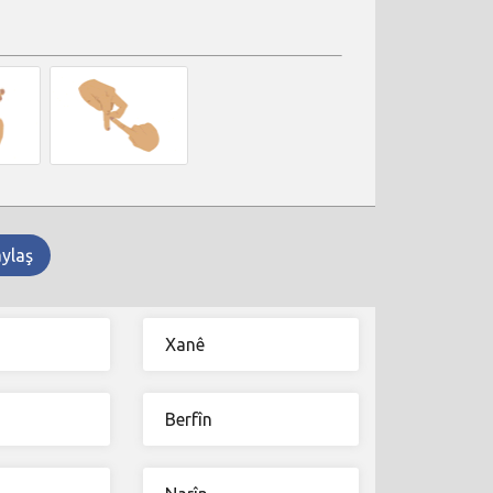
aylaş
Xanê
Berfîn