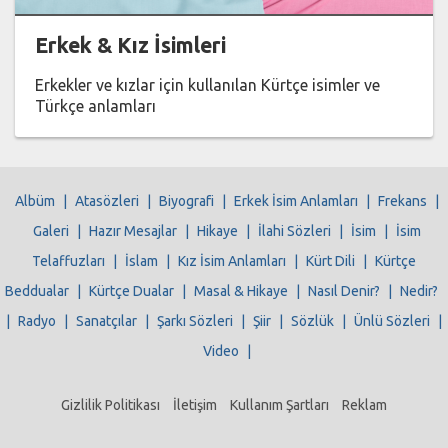
Erkek & Kız İsimleri
Erkekler ve kızlar için kullanılan Kürtçe isimler ve
Türkçe anlamları
Albüm
|
Atasözleri
|
Biyografi
|
Erkek İsim Anlamları
|
Frekans
|
Galeri
|
Hazır Mesajlar
|
Hikaye
|
İlahi Sözleri
|
İsim
|
İsim
Telaffuzları
|
İslam
|
Kız İsim Anlamları
|
Kürt Dili
|
Kürtçe
Beddualar
|
Kürtçe Dualar
|
Masal & Hikaye
|
Nasıl Denir?
|
Nedir?
|
Radyo
|
Sanatçılar
|
Şarkı Sözleri
|
Şiir
|
Sözlük
|
Ünlü Sözleri
|
Video
|
Gizlilik Politikası
İletişim
Kullanım Şartları
Reklam