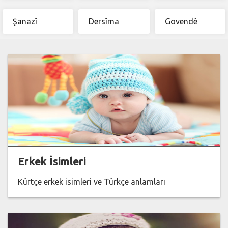
Şanazî
Dersîma
Govendê
Erkek İsimleri
Kürtçe erkek isimleri ve Türkçe anlamları