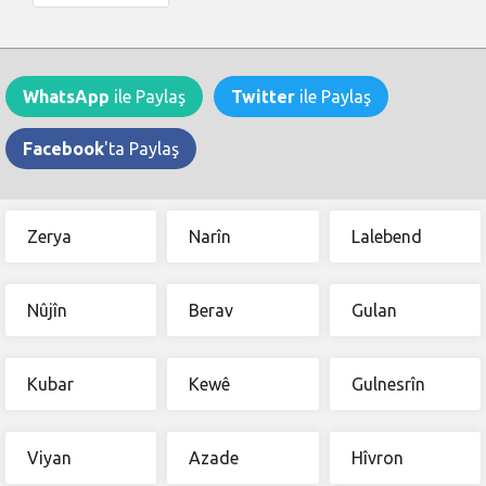
WhatsApp
ile Paylaş
Twitter
ile Paylaş
Facebook
'ta Paylaş
Zerya
Narîn
Lalebend
Nûjîn
Berav
Gulan
Kubar
Kewê
Gulnesrîn
Viyan
Azade
Hîvron