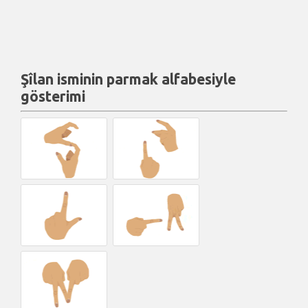
Şîlan isminin parmak alfabesiyle
gösterimi