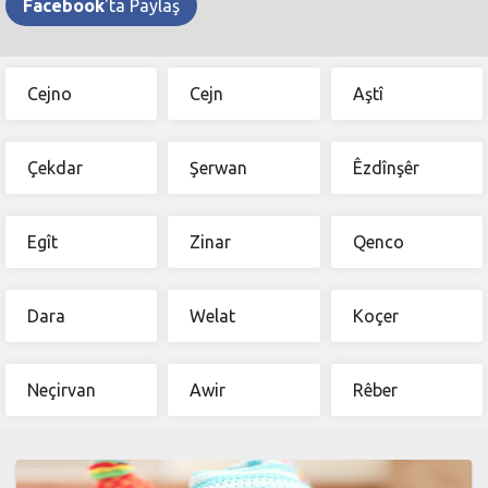
Facebook
'ta Paylaş
Cejno
Cejn
Aştî
Çekdar
Şerwan
Êzdînşêr
Egît
Zinar
Qenco
Dara
Welat
Koçer
Neçirvan
Awir
Rêber