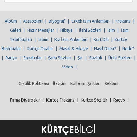
Albüm
|
Atasözleri
|
Biyografi
|
Erkek İsim Anlamları
|
Frekans
|
Galeri
|
Hazır Mesajlar
|
Hikaye
|
İlahi Sözleri
|
İsim
|
İsim
Telaffuzları
|
İslam
|
Kız İsim Anlamları
|
Kürt Dili
|
Kürtçe
Beddualar
|
Kürtçe Dualar
|
Masal & Hikaye
|
Nasıl Denir?
|
Nedir?
|
Radyo
|
Sanatçılar
|
Şarkı Sözleri
|
Şiir
|
Sözlük
|
Ünlü Sözleri
|
Video
|
Gizlilik Politikası
İletişim
Kullanım Şartları
Reklam
Firma Diyarbakır
|
Kürtçe Frekans
|
Kürtçe Sözlük
|
Radyo
|