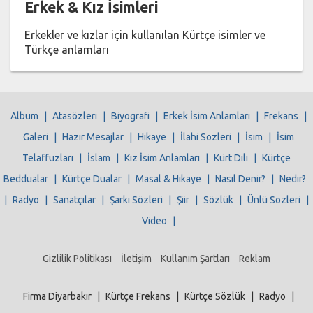
Erkek & Kız İsimleri
Erkekler ve kızlar için kullanılan Kürtçe isimler ve
Türkçe anlamları
Albüm
|
Atasözleri
|
Biyografi
|
Erkek İsim Anlamları
|
Frekans
|
Galeri
|
Hazır Mesajlar
|
Hikaye
|
İlahi Sözleri
|
İsim
|
İsim
Telaffuzları
|
İslam
|
Kız İsim Anlamları
|
Kürt Dili
|
Kürtçe
Beddualar
|
Kürtçe Dualar
|
Masal & Hikaye
|
Nasıl Denir?
|
Nedir?
|
Radyo
|
Sanatçılar
|
Şarkı Sözleri
|
Şiir
|
Sözlük
|
Ünlü Sözleri
|
Video
|
Gizlilik Politikası
İletişim
Kullanım Şartları
Reklam
Firma Diyarbakır
|
Kürtçe Frekans
|
Kürtçe Sözlük
|
Radyo
|