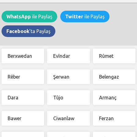
WhatsApp
ile Paylaş
Twitter
ile Paylaş
Facebook
'ta Paylaş
Berxwedan
Evîndar
Rûmet
Rêber
Şerwan
Belengaz
Dara
Tûjo
Armanç
Bawer
Ciwanlaw
Ferzan