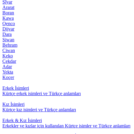
Şîyar
Ararat
Boran
Kawa
Qenco
Dijvar
Dara
Şiwan
Behram
Ciwan
Keko
Çekdar
Adar
Yekta
Koçer
Erkek İsimleri
Kürtçe erkek isimleri ve Türkçe anlamları
Kız İsimleri
Kürtçe kız isimleri ve Türkçe anlamları
Erkek & Kız İsimleri
Erkekler ve kızlar için kullanılan Kürtçe isimler ve Türkçe anlamları