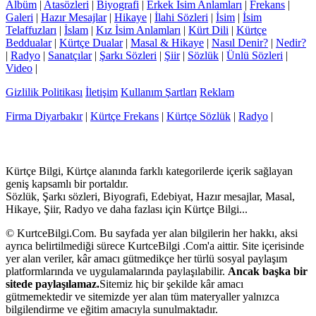
Albüm
|
Atasözleri
|
Biyografi
|
Erkek İsim Anlamları
|
Frekans
|
Galeri
|
Hazır Mesajlar
|
Hikaye
|
İlahi Sözleri
|
İsim
|
İsim
Telaffuzları
|
İslam
|
Kız İsim Anlamları
|
Kürt Dili
|
Kürtçe
Beddualar
|
Kürtçe Dualar
|
Masal & Hikaye
|
Nasıl Denir?
|
Nedir?
|
Radyo
|
Sanatçılar
|
Şarkı Sözleri
|
Şiir
|
Sözlük
|
Ünlü Sözleri
|
Video
|
Gizlilik Politikası
İletişim
Kullanım Şartları
Reklam
Firma Diyarbakır
|
Kürtçe Frekans
|
Kürtçe Sözlük
|
Radyo
|
Kürtçe Bilgi, Kürtçe alanında farklı kategorilerde içerik sağlayan
geniş kapsamlı bir portaldır.
Sözlük, Şarkı sözleri, Biyografi, Edebiyat, Hazır mesajlar, Masal,
Hikaye, Şiir, Radyo ve daha fazlası için Kürtçe Bilgi...
© KurtceBilgi.Com. Bu sayfada yer alan bilgilerin her hakkı, aksi
ayrıca belirtilmediği sürece KurtceBilgi .Com'a aittir. Site içerisinde
yer alan veriler, kâr amacı gütmedikçe her türlü sosyal paylaşım
platformlarında ve uygulamalarında paylaşılabilir.
Ancak başka bir
sitede paylaşılamaz.
Sitemiz hiç bir şekilde kâr amacı
gütmemektedir ve sitemizde yer alan tüm materyaller yalnızca
bilgilendirme ve eğitim amacıyla sunulmaktadır.