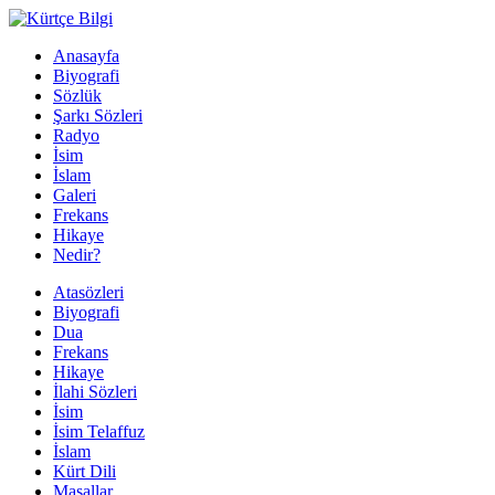
Anasayfa
Biyografi
Sözlük
Şarkı Sözleri
Radyo
İsim
İslam
Galeri
Frekans
Hikaye
Nedir?
Atasözleri
Biyografi
Dua
Frekans
Hikaye
İlahi Sözleri
İsim
İsim Telaffuz
İslam
Kürt Dili
Masallar