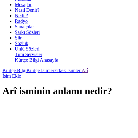
Mesajlar
Nasıl Denir?
Nedir?
Radyo
Sanatçılar
Şarkı Sözleri
Şiir
Sözlük
Ünlü Sözleri
Tüm Servisler
Kürtçe Bilgi Anasayfa
Kürtçe Bilgi
Kürtçe İsimler
Erkek İsimleri
Arî
İsim Ekle
Arî isminin anlamı nedir?