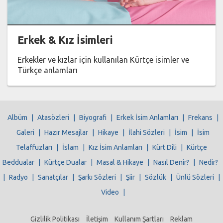
Erkek & Kız İsimleri
Erkekler ve kızlar için kullanılan Kürtçe isimler ve
Türkçe anlamları
Albüm
|
Atasözleri
|
Biyografi
|
Erkek İsim Anlamları
|
Frekans
|
Galeri
|
Hazır Mesajlar
|
Hikaye
|
İlahi Sözleri
|
İsim
|
İsim
Telaffuzları
|
İslam
|
Kız İsim Anlamları
|
Kürt Dili
|
Kürtçe
Beddualar
|
Kürtçe Dualar
|
Masal & Hikaye
|
Nasıl Denir?
|
Nedir?
|
Radyo
|
Sanatçılar
|
Şarkı Sözleri
|
Şiir
|
Sözlük
|
Ünlü Sözleri
|
Video
|
Gizlilik Politikası
İletişim
Kullanım Şartları
Reklam