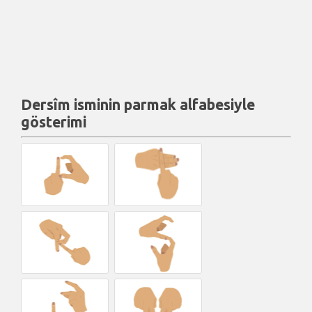
Dersîm isminin parmak alfabesiyle
gösterimi