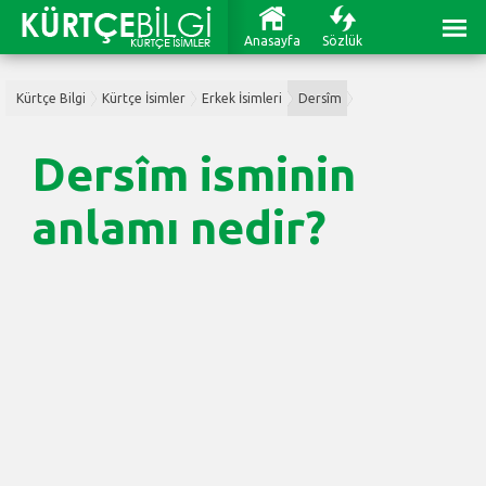
Anasayfa
Sözlük
Kürtçe Bilgi
Kürtçe İsimler
Erkek İsimleri
Dersîm
Dersîm isminin
anlamı nedir?