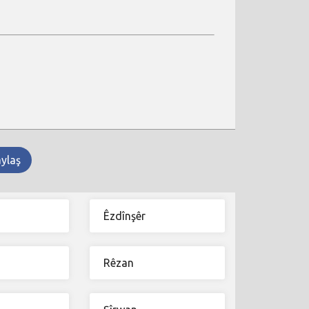
aylaş
Êzdînşêr
Rêzan