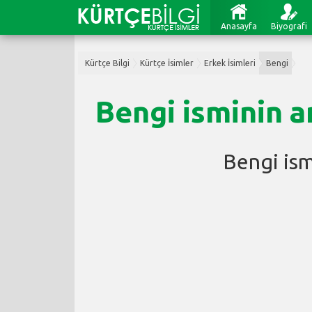
Anasayfa
Biyografi
Kürtçe Bilgi
Kürtçe İsimler
Erkek İsimleri
Bengi
Bengi isminin a
Bengi is