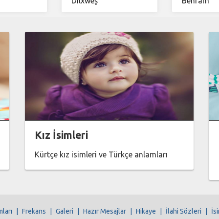
Dilxweş
Behram
Kız İsimleri
Kürtçe kız isimleri ve Türkçe anlamları
mları
|
Frekans
|
Galeri
|
Hazır Mesajlar
|
Hikaye
|
İlahi Sözleri
|
İs