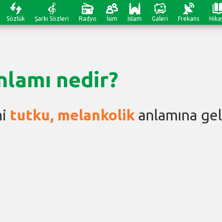
Sözlük
Şarkı Sözleri
Radyo
İsim
İslam
Galeri
Frekans
Hika
nlamı nedir?
mi
tutku, melankolik
anlamına gel