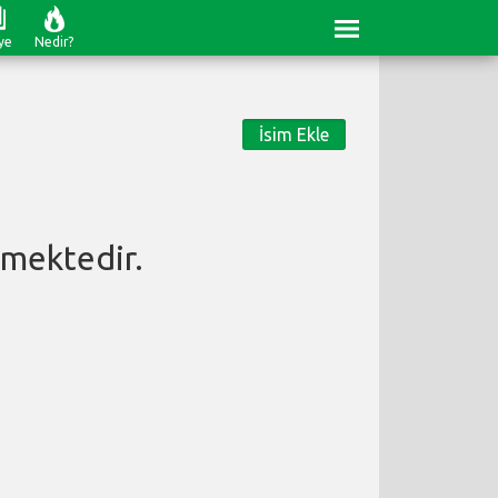
ye
Nedir?
İsim Ekle
mektedir.