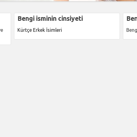
Bengi isminin cinsiyeti
Ben
ye
Kürtçe Erkek İsimleri
Beng