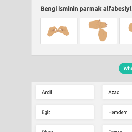
Bengi isminin parmak alfabesiyl
Wh
Ardil
Azad
Egît
Hemdem