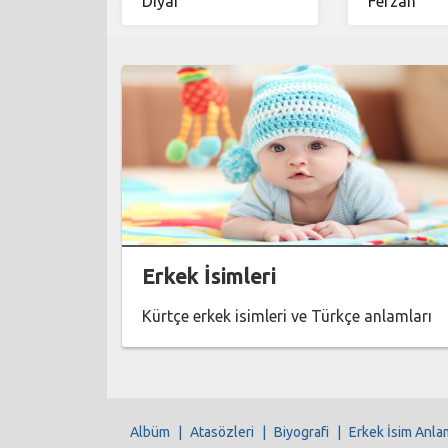
Dîyar
Ferzan
Erkek İsimleri
Kürtçe erkek isimleri ve Türkçe anlamları
Albüm
|
Atasözleri
|
Biyografi
|
Erkek İsim Anla