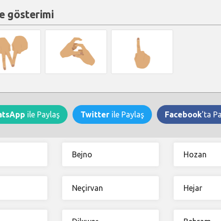
e gösterimi
atsApp
ile Paylaş
Twitter
ile Paylaş
Facebook
'ta P
Bejno
Hozan
Neçirvan
Hejar