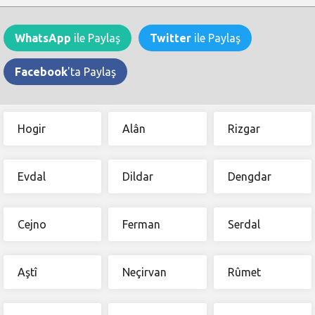
WhatsApp
ile Paylaş
Twitter
ile Paylaş
Facebook
'ta Paylaş
Hogir
Alân
Rizgar
Evdal
Dildar
Dengdar
Cejno
Ferman
Serdal
Aştî
Neçirvan
Rûmet