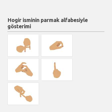
Hogir isminin parmak alfabesiyle
gösterimi