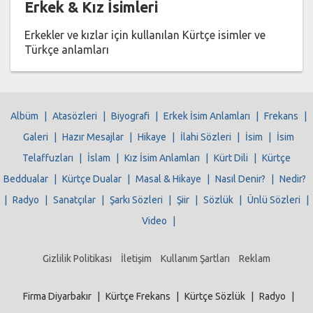
Erkek & Kız İsimleri
Erkekler ve kızlar için kullanılan Kürtçe isimler ve
Türkçe anlamları
Albüm
|
Atasözleri
|
Biyografi
|
Erkek İsim Anlamları
|
Frekans
|
Galeri
|
Hazır Mesajlar
|
Hikaye
|
İlahi Sözleri
|
İsim
|
İsim
Telaffuzları
|
İslam
|
Kız İsim Anlamları
|
Kürt Dili
|
Kürtçe
Beddualar
|
Kürtçe Dualar
|
Masal & Hikaye
|
Nasıl Denir?
|
Nedir?
|
Radyo
|
Sanatçılar
|
Şarkı Sözleri
|
Şiir
|
Sözlük
|
Ünlü Sözleri
|
Video
|
Gizlilik Politikası
İletişim
Kullanım Şartları
Reklam
Firma Diyarbakır
|
Kürtçe Frekans
|
Kürtçe Sözlük
|
Radyo
|