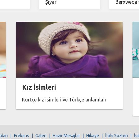
Şîyar
Berxweda
Kız İsimleri
Kürtçe kız isimleri ve Türkçe anlamları
mları
|
Frekans
|
Galeri
|
Hazır Mesajlar
|
Hikaye
|
İlahi Sözleri
|
İs