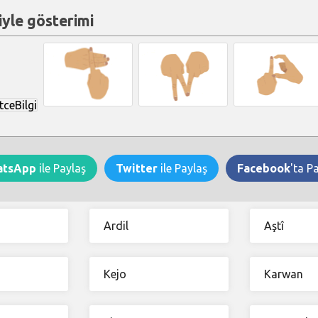
yle gösterimi
atsApp
ile Paylaş
Twitter
ile Paylaş
Facebook
'ta P
Ardil
Aştî
Kejo
Karwan