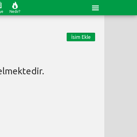
ye
Nedir?
İsim Ekle
lmektedir.