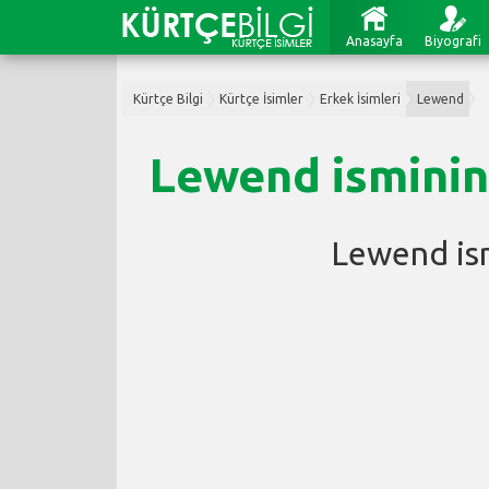
Anasayfa
Biyografi
Kürtçe Bilgi
Kürtçe İsimler
Erkek İsimleri
Lewend
Lewend isminin
Lewend is