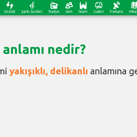
Sözlük
Şarkı Sözleri
Radyo
İsim
İslam
Galeri
Frekans
Hika
 anlamı nedir?
mi
yakışıklı, delikanlı
anlamına ge