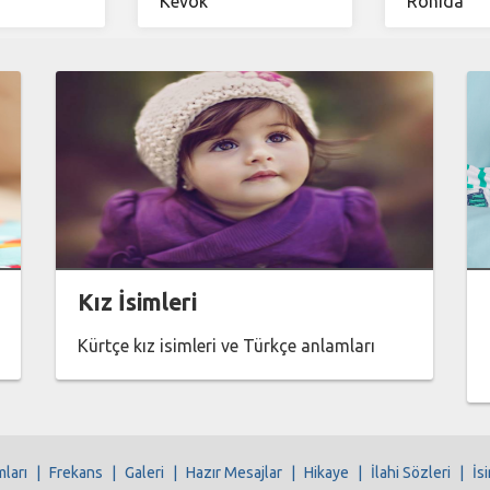
Kevok
Ronîda
Kız İsimleri
Kürtçe kız isimleri ve Türkçe anlamları
mları
|
Frekans
|
Galeri
|
Hazır Mesajlar
|
Hikaye
|
İlahi Sözleri
|
İs