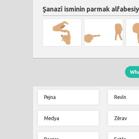
Şanazî isminin parmak alfabesiy
Wh
Pejna
Revîn
Medya
Zêrav