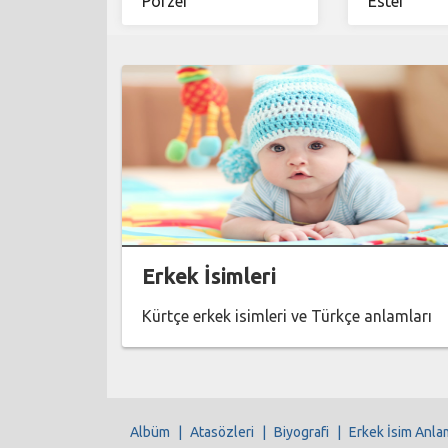
Porzer
Estêr
Erkek İsimleri
Kürtçe erkek isimleri ve Türkçe anlamları
Albüm
|
Atasözleri
|
Biyografi
|
Erkek İsim Anla