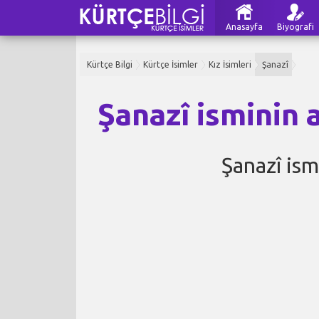
Anasayfa
Biyografi
Kürtçe Bilgi
Kürtçe İsimler
Kız İsimleri
Şanazî
Şanazî isminin 
Şanazî is