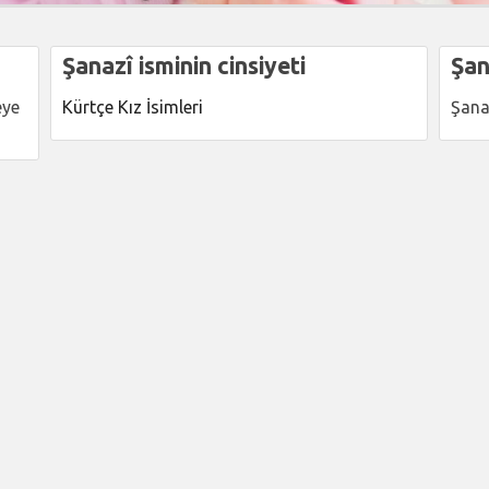
Şanazî isminin cinsiyeti
Şan
eye
Kürtçe Kız İsimleri
Şana