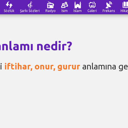
Sözlük
Şarkı Sözleri
Radyo
İsim
İslam
Galeri
Frekans
Hika
anlamı nedir?
mi
iftihar, onur, gurur
anlamına ge