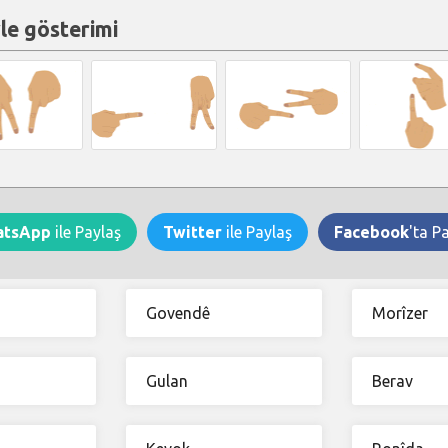
le gösterimi
atsApp
ile Paylaş
Twitter
ile Paylaş
Facebook
'ta P
Govendê
Morîzer
Gulan
Berav