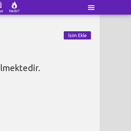
ye
Nedir?
İsim Ekle
lmektedir.