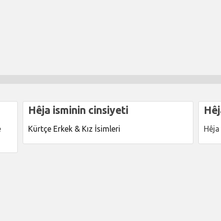
Hêja isminin cinsiyeti
Hêj
e
Kürtçe Erkek & Kız İsimleri
Hêja