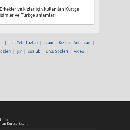
Erkekler ve kızlar için kullanılan Kürtçe
isimler ve Türkçe anlamları
im
|
İsim Telaffuzları
|
İslam
|
Kız İsim Anlamları
|
Sözleri
|
Şiir
|
Sözlük
|
Ünlü Sözleri
|
Video
|
aldır.
çin Kürtçe Bilgi...