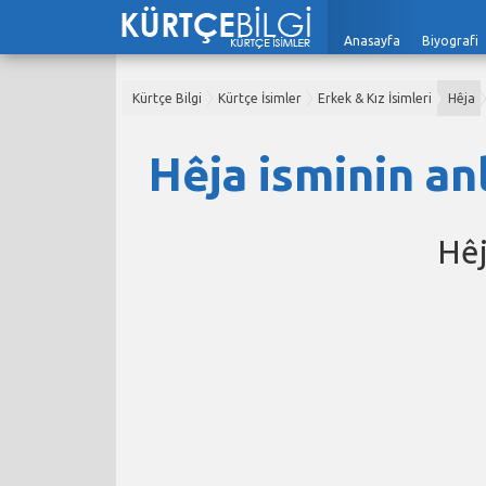
Anasayfa
Biyografi
Kürtçe Bilgi
Kürtçe İsimler
Erkek & Kız İsimleri
Hêja
Hêja isminin an
Hêj