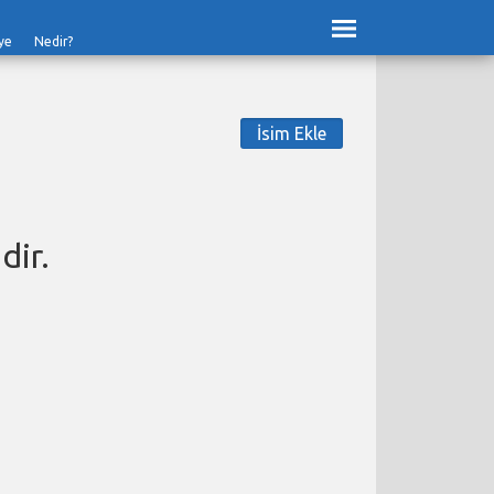
ye
Nedir?
İsim Ekle
dir.