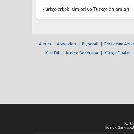
Kürtçe erkek isimleri ve Türkçe anlamları
Albüm
|
Atasözleri
|
Biyografi
|
Erkek İsim Anla
Kürt Dili
|
Kürtçe Beddualar
|
Kürtçe Dualar
Kürtçe
Sözlük, Şarkı sözl