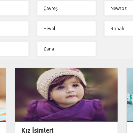
Çavreş
Newroz
Heval
Ronahî
Zana
Kız İsimleri