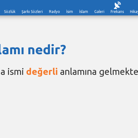
Sözlük
Şarkı Sözleri
Radyo
İsim
İslam
Galeri
Frekans
Hika
lamı nedir?
a ismi
değerli
anlamına gelmekte