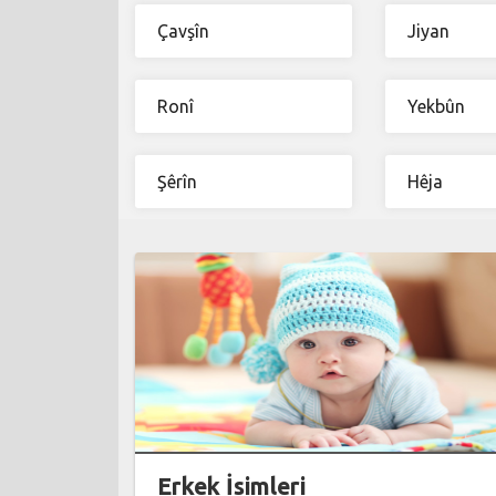
Çavşîn
Jiyan
Ronî
Yekbûn
Şêrîn
Hêja
Erkek İsimleri