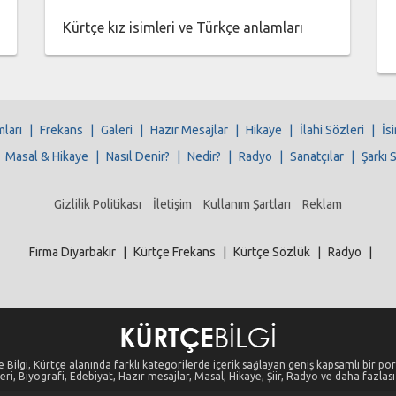
Kürtçe kız isimleri ve Türkçe anlamları
mları
|
Frekans
|
Galeri
|
Hazır Mesajlar
|
Hikaye
|
İlahi Sözleri
|
İs
|
Masal & Hikaye
|
Nasıl Denir?
|
Nedir?
|
Radyo
|
Sanatçılar
|
Şarkı 
Gizlilik Politikası
İletişim
Kullanım Şartları
Reklam
Firma Diyarbakır
|
Kürtçe Frekans
|
Kürtçe Sözlük
|
Radyo
|
 Bilgi, Kürtçe alanında farklı kategorilerde içerik sağlayan geniş kapsamlı bir port
eri, Biyografi, Edebiyat, Hazır mesajlar, Masal, Hikaye, Şiir, Radyo ve daha fazlası i