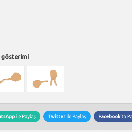
 gösterimi
atsApp
ile Paylaş
Twitter
ile Paylaş
Facebook
'ta P