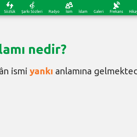
Sözlük
Şarkı Sözleri
Radyo
İsim
İslam
Galeri
Frekans
Hika
lamı nedir?
ân ismi
yankı
anlamına gelmekted