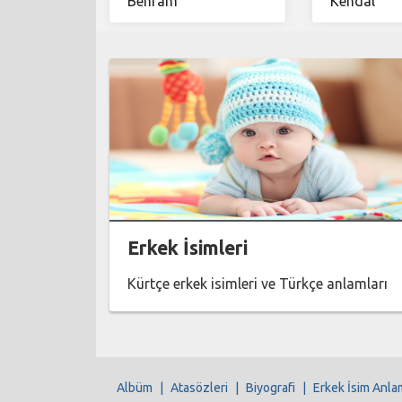
Behram
Kendal
Erkek İsimleri
Kürtçe erkek isimleri ve Türkçe anlamları
Albüm
|
Atasözleri
|
Biyografi
|
Erkek İsim Anla