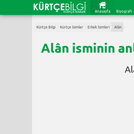
Anasayfa
Biyografi
Kürtçe Bilgi
Kürtçe İsimler
Erkek İsimleri
Alân
Alân isminin an
Al