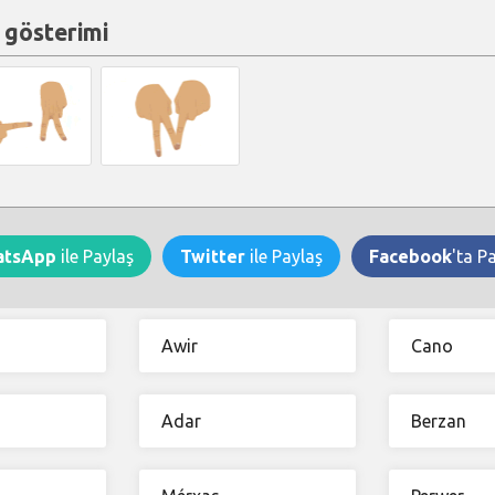
 gösterimi
atsApp
ile Paylaş
Twitter
ile Paylaş
Facebook
'ta P
Awir
Cano
Adar
Berzan