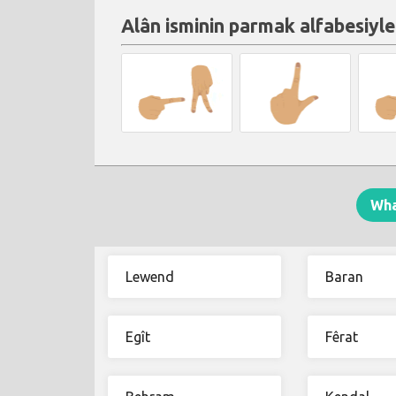
Alân isminin parmak alfabesiyle
Wh
Lewend
Baran
Egît
Fêrat