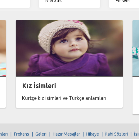
Mérxas
Perwer
Kız İsimleri
Kürtçe kız isimleri ve Türkçe anlamları
mları
|
Frekans
|
Galeri
|
Hazır Mesajlar
|
Hikaye
|
İlahi Sözleri
|
İs