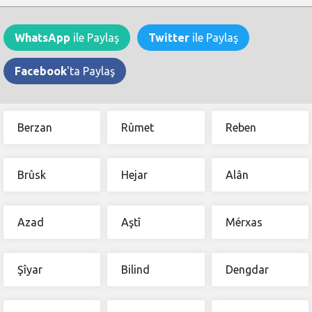
WhatsApp
ile Paylaş
Twitter
ile Paylaş
Facebook
'ta Paylaş
Berzan
Rûmet
Reben
Brûsk
Hejar
Alân
Azad
Aştî
Mérxas
Şîyar
Bilind
Dengdar