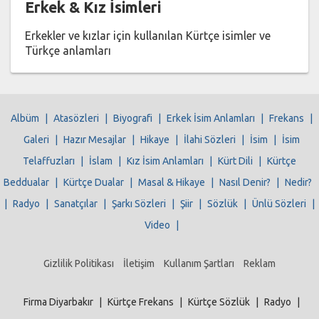
Erkek & Kız İsimleri
Erkekler ve kızlar için kullanılan Kürtçe isimler ve
Türkçe anlamları
Albüm
|
Atasözleri
|
Biyografi
|
Erkek İsim Anlamları
|
Frekans
|
Galeri
|
Hazır Mesajlar
|
Hikaye
|
İlahi Sözleri
|
İsim
|
İsim
Telaffuzları
|
İslam
|
Kız İsim Anlamları
|
Kürt Dili
|
Kürtçe
Beddualar
|
Kürtçe Dualar
|
Masal & Hikaye
|
Nasıl Denir?
|
Nedir?
|
Radyo
|
Sanatçılar
|
Şarkı Sözleri
|
Şiir
|
Sözlük
|
Ünlü Sözleri
|
Video
|
Gizlilik Politikası
İletişim
Kullanım Şartları
Reklam
Firma Diyarbakır
|
Kürtçe Frekans
|
Kürtçe Sözlük
|
Radyo
|