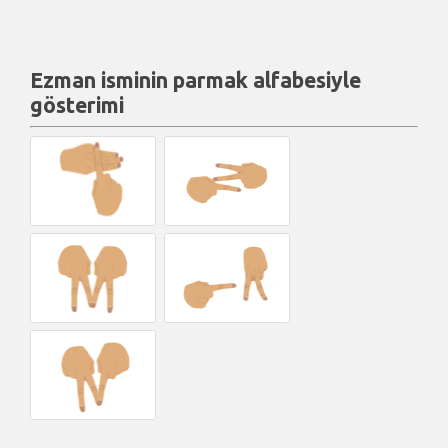
Ezman isminin parmak alfabesiyle
gösterimi