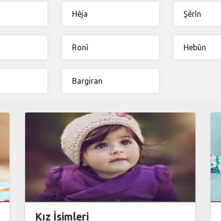
Hêja
Şêrîn
Ronî
Hebûn
Bargiran
Kız İsimleri