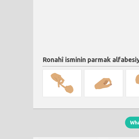
Ronahî isminin parmak alfabesi
Wh