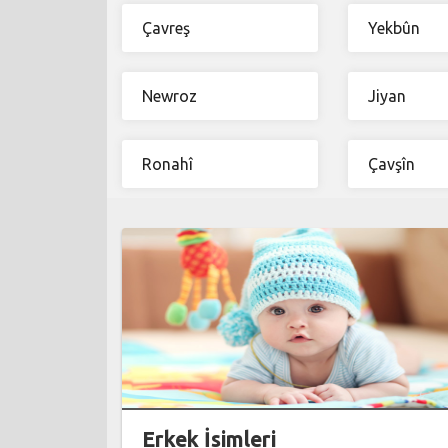
Çavreş
Yekbûn
Newroz
Jiyan
Ronahî
Çavşîn
Erkek İsimleri