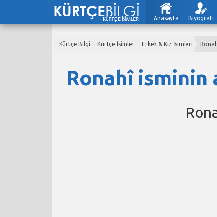
Anasayfa
Biyografi
Kürtçe Bilgi
Kürtçe İsimler
Erkek & Kız İsimleri
Ronah
Ronahî isminin 
Rona