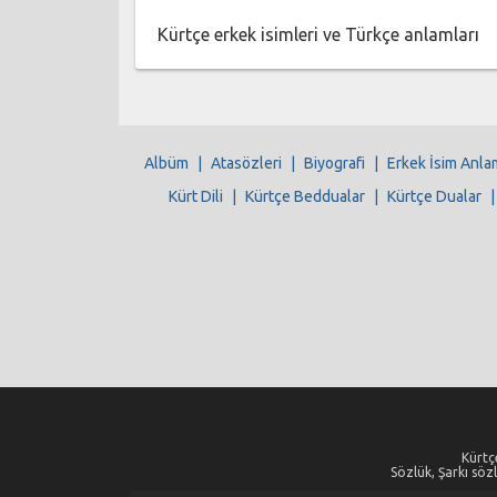
Kürtçe erkek isimleri ve Türkçe anlamları
Albüm
|
Atasözleri
|
Biyografi
|
Erkek İsim Anla
Kürt Dili
|
Kürtçe Beddualar
|
Kürtçe Dualar
Kürtçe
Sözlük, Şarkı sözl