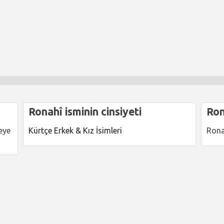
Ronahî isminin cinsiyeti
Ron
eye
Kürtçe Erkek & Kız İsimleri
Rona