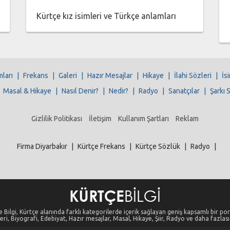
Kürtçe kız isimleri ve Türkçe anlamları
mları
|
Frekans
|
Galeri
|
Hazır Mesajlar
|
Hikaye
|
İlahi Sözleri
|
İs
|
Masal & Hikaye
|
Nasıl Denir?
|
Nedir?
|
Radyo
|
Sanatçılar
|
Şarkı 
Gizlilik Politikası
İletişim
Kullanım Şartları
Reklam
Firma Diyarbakır
|
Kürtçe Frekans
|
Kürtçe Sözlük
|
Radyo
|
 Bilgi, Kürtçe alanında farklı kategorilerde içerik sağlayan geniş kapsamlı bir port
eri, Biyografi, Edebiyat, Hazır mesajlar, Masal, Hikaye, Şiir, Radyo ve daha fazlası i