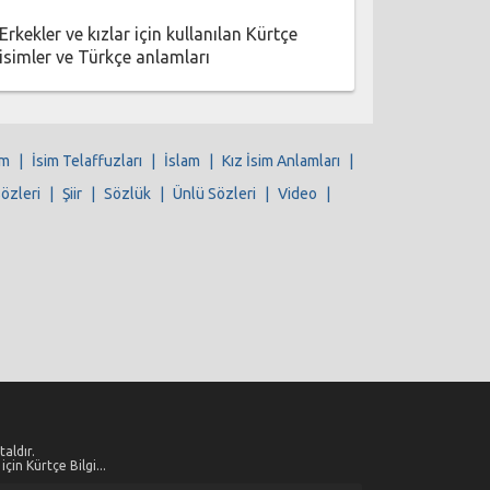
Erkekler ve kızlar için kullanılan Kürtçe
isimler ve Türkçe anlamları
im
|
İsim Telaffuzları
|
İslam
|
Kız İsim Anlamları
|
Sözleri
|
Şiir
|
Sözlük
|
Ünlü Sözleri
|
Video
|
aldır.
çin Kürtçe Bilgi...