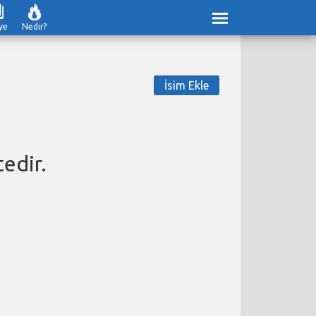
ye
Nedir?
İsim Ekle
edir.