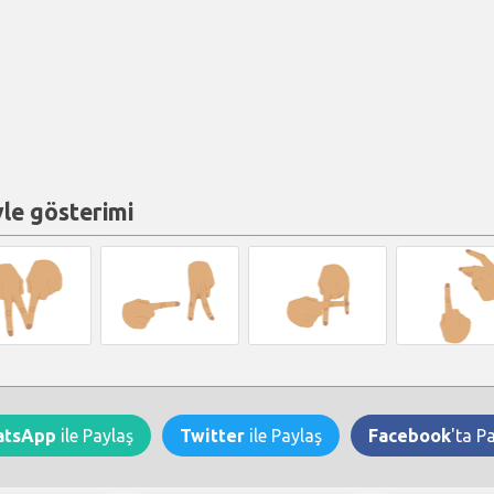
yle gösterimi
atsApp
ile Paylaş
Twitter
ile Paylaş
Facebook
'ta P