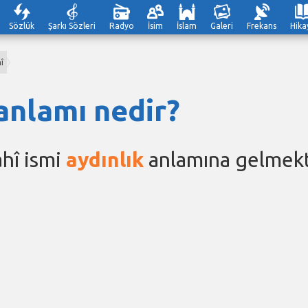
Sözlük
Şarkı Sözleri
Radyo
İsim
İslam
Galeri
Frekans
Hika
î
anlamı nedir?
hî ismi
aydınlık
anlamına gelmekt