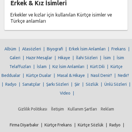
Erkek & Kız İsimleri
Erkekler ve kızlar için kullanılan Kürtçe isimler ve
Türkçe anlamları
Albüm
|
Atasözleri
|
Biyografi
|
Erkek İsim Anlamları
|
Frekans
|
Galeri
|
Hazır Mesajlar
|
Hikaye
|
İlahi Sözleri
|
İsim
|
İsim
Telaffuzları
|
İslam
|
Kız İsim Anlamları
|
Kürt Dili
|
Kürtçe
Beddualar
|
Kürtçe Dualar
|
Masal & Hikaye
|
Nasıl Denir?
|
Nedir?
|
Radyo
|
Sanatçılar
|
Şarkı Sözleri
|
Şiir
|
Sözlük
|
Ünlü Sözleri
|
Video
|
Gizlilik Politikası
İletişim
Kullanım Şartları
Reklam
Firma Diyarbakır
|
Kürtçe Frekans
|
Kürtçe Sözlük
|
Radyo
|