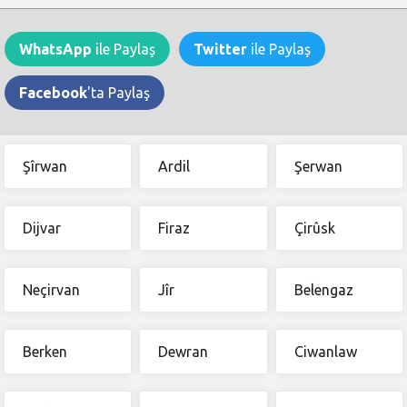
WhatsApp
ile Paylaş
Twitter
ile Paylaş
Facebook
'ta Paylaş
Şîrwan
Ardil
Şerwan
Dijvar
Firaz
Çirûsk
Neçirvan
Jîr
Belengaz
Berken
Dewran
Ciwanlaw